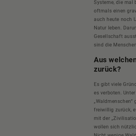
Systeme, die mal 
oftmals einen gra
auch heute noch Ur
Natur leben. Daru
Gesellschaft ausst
sind die Menschen
Aus welchen
zurück?
Es gibt viele Grün
es verboten. Unte
„Waldmenschen“ ge
freiwillig zurück,
mit der „Zivilisat
wollen sich nützl
Nicht wenige Wald