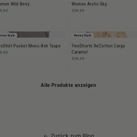
men Wild Berry
Women Arctic Sky
9,90
€59,90
erren Style
Herren Style
eeShirt Pocket Mono Ash Taupe
TreeShorts ReCotton Cargo
Caramel
9,90
€99,90
Alle Produkte anzeigen
Zurück zum Blog