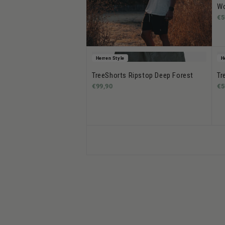
Wo
€5
Herren Style
H
TreeShorts Ripstop Deep Forest
Tr
€99,90
€5