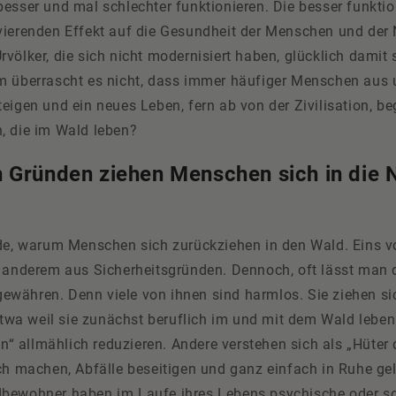
besser und mal schlechter funktionieren. Die besser funkti
vierenden Effekt auf die Gesundheit der Menschen und der N
völker, die sich nicht modernisiert haben, glücklich damit 
m überrascht es nicht, dass immer häufiger Menschen aus 
eigen und ein neues Leben, fern ab von der Zivilisation, b
, die im Wald leben?
 Gründen ziehen Menschen sich in die 
de, warum Menschen sich zurückziehen in den Wald. Eins vor
r anderem aus Sicherheitsgründen. Dennoch, oft lässt man
währen. Denn viele von ihnen sind harmlos. Sie ziehen si
 etwa weil sie zunächst beruflich im und mit dem Wald lebe
ion“ allmählich reduzieren. Andere verstehen sich als „Hüter
ich machen, Abfälle beseitigen und ganz einfach in Ruhe ge
bewohner haben im Laufe ihres Lebens psychische oder so