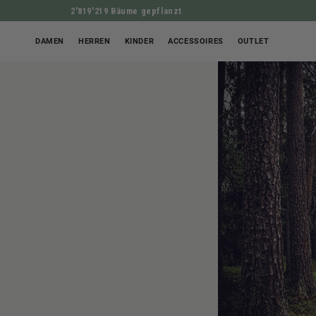
2'819'219 Bäume gepflanzt
DAMEN
HERREN
KINDER
ACCESSOIRES
OUTLET