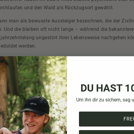
rchlaufen und den Wald als Rückzugsort gewählt.
ann man als bewusste Aussteiger bezeichnen, die der Zivili
. Und die bleiben oft nicht lange – während die bekannte
t jahrzehntelang ungestört ihrer Lebensweise nachgehen k
eduldet werden.
hnt, dass es natürlich auch Menschen gibt, die im Wald leb
 hier halten sich auch sogenannte „Kriminaltouristen“ auf, 
nd möglichst wenig auffallen wollen.
DU HAST 1
m Wald – romantisches Ideal?
Um ihn dir zu sichern, sag 
art das Leben im Wald ist, hängt vom Einzelfall ab. Genüg
anz ohne die Vorzüge der Zivilisation aus. Andere sind fin
FRE
 Sonnenenergieversorgung zusammen und haben sogar ein
Alles eine Frage der Einstellung. Wer jahrzehntelang im Wal