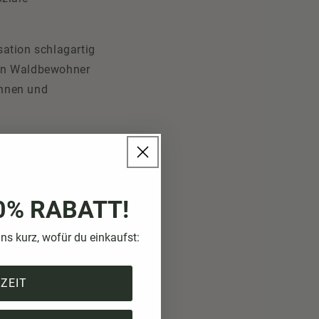
sation schlagartig
ren Waldbewohner
önnen und
en, um sich dort
die nur auf der
0% RABATT!
uns kurz, wofür du einkaufst:
same Einsiedler
dig, tüfteln sich
IZEIT
en
d (über)lebt, ist