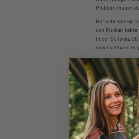
Problemphasen du
Nur sehr wenige k
den Rücken kehren
in der Schweiz of
gewissermassen g
Hier sei noch erwä
zu verbergen: denn
Durchreise sind u
Ein Leben i
Wie gesund oder h
kommen bisweilen g
eigene Wind- und
Telefonanschluss. 