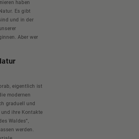
onieren haben
atur. Es gibt
sind und in der
unserer
eginnen. Aber wer
Natur
ab, eigentlich ist
 die modernen
ch graduell und
n und ihre Kontakte
 des Waldes“,
lassen werden.
ziale