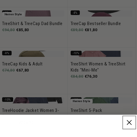
-9%
-8%
Herren Style
TreeShirt & TreeCap Dad Bundle
TreeCap Bestseller Bundle
€94,80
€85,80
€89,80
€81,80
-9%
-10%
TreeCap Kids & Adult
TreeShirt Women & TreeShirt
Kids "Mini-Me"
€74,80
€67,80
€84,80
€76,30
-10%
-10%
Herren Style
TreeHoodie Jacket Women 3-
TreeShirt 5-Pack
Pack
€249,50
€224,50
€329,70
€296,70