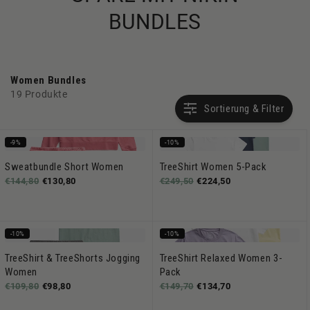
BUNDLES
Women Bundles
19 Produkte
Sortierung & Filter
-9%
-10%
Sweatbundle Short Women
TreeShirt Women 5-Pack
€144,80
€130,80
€249,50
€224,50
-10%
-10%
TreeShirt & TreeShorts Jogging
TreeShirt Relaxed Women 3-
Women
Pack
€109,80
€98,80
€149,70
€134,70