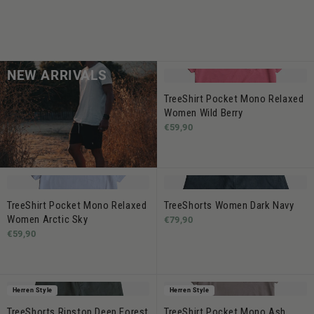
NEW ARRIVALS
TreeShirt Pocket Mono Relaxed
Women Wild Berry
€59,90
TreeShirt Pocket Mono Relaxed
TreeShorts Women Dark Navy
Women Arctic Sky
€79,90
€59,90
Herren Style
Herren Style
TreeShorts Ripstop Deep Forest
TreeShirt Pocket Mono Ash