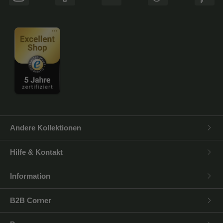
Instagram
Facebook
YouTube
TikTok
Pinte
Andere Kollektionen
Hilfe & Kontakt
Information
B2B Corner