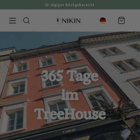
2'819'219 Bäume gepflanzt
DIREKT ZUM INHALT
Warenkorb