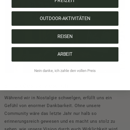
FREIZEIT
OUTDOOR-AKTIVITÄTEN
REISEN
ARBEIT
Nein danke, ich zahle den vollen Preis
Ein
großes
Dankeschön!
Während wir in Nostalgie schwelgen, erfüllt uns ein
Gefühl von enormer Dankbarkeit. Ohne unsere
Community wäre das letzte Jahr nur halb so
erinnerungsreich gewesen und es macht uns stolz zu
sehen, wie unsere Vision durch euch Wirklichkeit wird.