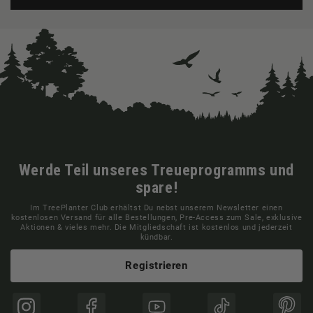
Werde Teil unseres Treueprogramms und
spare!
Im TreePlanter Club erhältst Du nebst unserem Newsletter einen
kostenlosen Versand für alle Bestellungen, Pre-Access zum Sale, exklusive
Aktionen & vieles mehr. Die Mitgliedschaft ist kostenlos und jederzeit
kündbar.
Registrieren