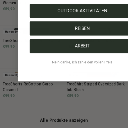
Women Arctic Sky
€79,90
€59,90
OUTDOOR-AKTIVITÄTEN
REISEN
Herren Style
Herren Style
TreeShorts Ripstop Deep Forest
TreeShirt Pocket Mono Ash
ARBEIT
Taupe
€99,90
€59,90
Nein danke, ich zahle den vollen Preis
Herren Style
Herren Style
TreeShorts ReCotton Cargo
TreeShirt Striped Oversized Dark
Caramel
Ink-Blush
€99,90
€59,90
Alle Produkte anzeigen