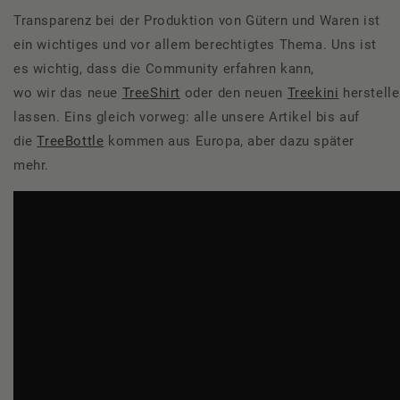
Transparenz bei der Produktion von Gütern und Waren ist
ein wichtiges und vor allem berechtigtes Thema. Uns ist
es wichtig, dass die Community erfahren kann,
wo wir das neue
TreeShirt
oder den neuen
Treekini
herstell
lassen. Eins gleich vorweg: alle unsere Artikel bis auf
die
TreeBottle
kommen aus Europa, aber dazu später
mehr.