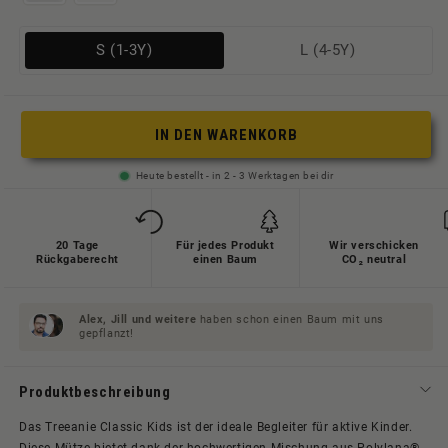
Variante
Variante
S (1-3Y)
L (4-5Y)
ausverkauft
ausverkauft
oder
oder
nicht
nicht
IN DEN WARENKORB
verfügbar
verfügbar
Heute bestellt - in 2 - 3 Werktagen bei dir
20 Tage
Für jedes Produkt
Wir verschicken
Rückgaberecht
einen Baum
CO₂ neutral
Alex, Jill und
weitere
haben schon einen Baum mit uns
gepflanzt!
Produktbeschreibung
Das Treeanie Classic Kids ist der ideale Begleiter für aktive Kinder.