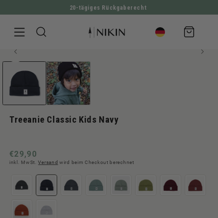
20-tägiges Rückgaberecht
DIREKT ZUM INHALT
Warenkorb
Medien
ZU PRODUKTINFORMATIONEN SPRINGEN
1
in
Modal
öffnen
Treeanie Classic Kids Navy
Normaler
€29,90
inkl. MwSt.
Versand
wird beim Checkout berechnet
Preis