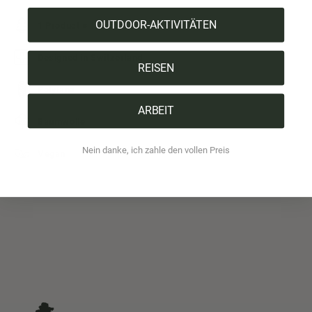
OUTDOOR-AKTIVITÄTEN
1 Product = 1 Tree
Designed in Switzerland
REISEN
Polylana
ARBEIT
Baumwolle
Nein danke, ich zahle den vollen Preis
Vegan