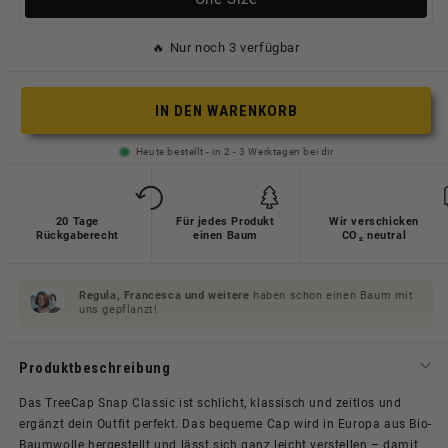
ausverkauft
🔥 Nur noch 3 verfügbar
oder
nicht
verfügbar
IN DEN WARENKORB
Heute bestellt - in 2 - 3 Werktagen bei dir
20 Tage
Für jedes Produkt
Wir verschicken
Rückgaberecht
einen Baum
CO₂ neutral
Regula, Francesca und
weitere
haben schon einen Baum mit
uns gepflanzt!
Produktbeschreibung
Das TreeCap Snap Classic ist schlicht, klassisch und zeitlos und
ergänzt dein Outfit perfekt. Das bequeme Cap wird in Europa aus Bio-
Baumwolle hergestellt und lässt sich ganz leicht verstellen – damit