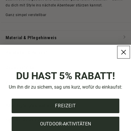
du dich mit Style ins nächste Abenteuer stürzen kannst.
Ganz simpel verstellbar
Material & Pflegehinweis
Hersteller & Herkunft
Baumzertifikat
DU HAST 5% RABATT!
Versand & Zahlung
Um ihn dir zu sichern, sag uns kurz, wofür du einkaufst:
FREIZEIT
Alle Highlights auf einen Blick:
Bio-Baumwolle
OUTDOOR-AKTIVITÄTEN