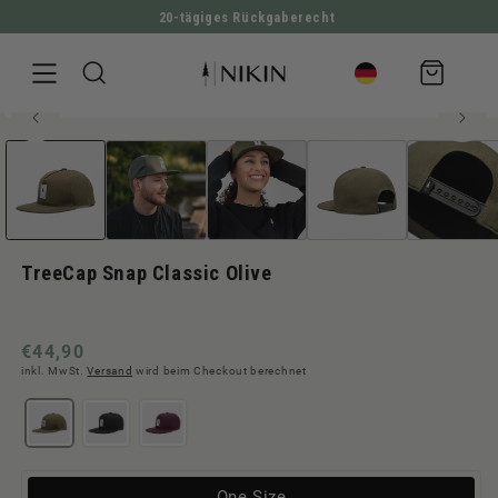
20-tägiges Rückgaberecht
DIREKT ZUM INHALT
Warenkorb
100% Bio-Baumwolle
Medien
ZU PRODUKTINFORMATIONEN SPRINGEN
1
in
Modal
öffnen
TreeCap Snap Classic Olive
Normaler
€44,90
inkl. MwSt.
Versand
wird beim Checkout berechnet
Preis
Variante
One Size