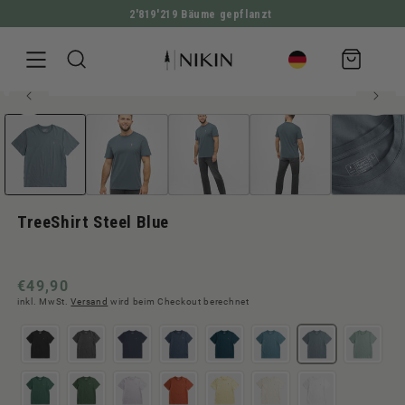
2'819'219 Bäume gepflanzt
DIREKT ZUM INHALT
Warenkorb
100% Bio-Baumwolle
Medien
ZU PRODUKTINFORMATIONEN SPRINGEN
Herren Style
1
in
Modal
öffnen
TreeShirt Steel Blue
Normaler
€49,90
inkl. MwSt.
Versand
wird beim Checkout berechnet
Preis