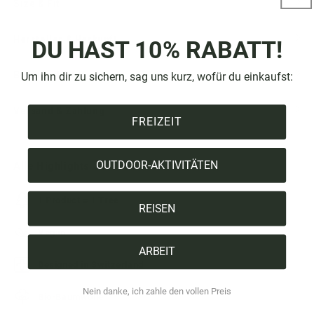
Size & Fit
Hersteller & Herkunft
DU HAST 10% RABATT!
Baumzertifikat
Um ihn dir zu sichern, sag uns kurz, wofür du einkaufst:
Versand & Zahlung
FREIZEIT
OUTDOOR-AKTIVITÄTEN
Alle Highlights auf einen Blick:
1 Product = 1 Tree
REISEN
Vegan
ARBEIT
Designed in Switzerland
Nein danke, ich zahle den vollen Preis
Bio-Baumwolle