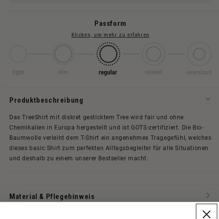
Passform
Klicken, um mehr zu erfahren
Produktbeschreibung
Das TreeShirt mit diskret gesticktem Tree wird fair und ohne
Chemikalien in Europa hergestellt und ist GOTS-zertifiziert. Die Bio-
Baumwolle verleiht dem T-Shirt ein angenehmes Tragegefühl, welches
dieses basic Shirt zum perfekten Alltagsbegleiter für alle Situationen
und deshalb zu einem unserer Bestseller macht.
Material & Pflegehinweis