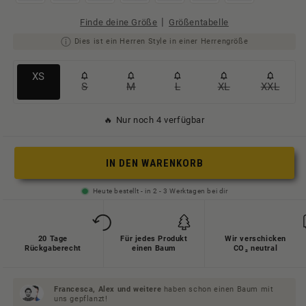
|
Finde deine Größe
Größentabelle
Dies ist ein Herren Style in einer Herrengröße
Variante
XS
S
M
L
XL
XXL
Variante
Variante
Variante
Variante
Variant
ausverkauft
ausverkauft
ausverkauft
ausverkauft
ausverkauft
ausverk
oder
🔥 Nur noch 4 verfügbar
oder
oder
oder
oder
oder
nicht
nicht
nicht
nicht
nicht
nicht
verfügbar
IN DEN WARENKORB
verfügbar
verfügbar
verfügbar
verfügbar
verfügb
Heute bestellt - in 2 - 3 Werktagen bei dir
20 Tage
Für jedes Produkt
Wir verschicken
Rückgaberecht
einen Baum
CO₂ neutral
Francesca, Alex und
weitere
haben schon einen Baum mit
uns gepflanzt!