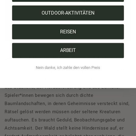
OUTDOOR-AKTIVITÄTEN
REISEN
ARBEIT
Breath of the Wild: Der Wald als Lehrer
Nein danke, ich zahle den vollen Preis
Im Videospiel
“The Legend of Zelda: Breath of the Wild”
sind Wälder mehr als hübsche Landschaft. Sie sind Orte
des Staunens, der Herausforderung und des Lernens.
Spieler*innen bewegen sich durch dichte
Baumlandschaften, in denen Geheimnisse versteckt sind,
Rätsel gelöst werden müssen oder seltene Kreaturen
auftauchen. Es braucht Geduld, Beobachtungsgabe und
Achtsamkeit. Der Wald stellt keine Hindernisse auf, er