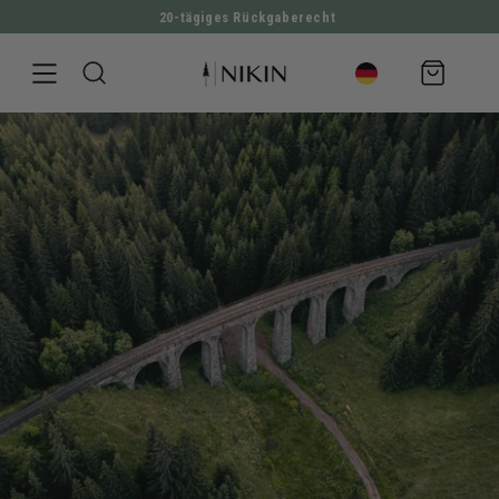
2'819'219 Bäume gepflanzt
DIREKT ZUM INHALT
Warenkorb