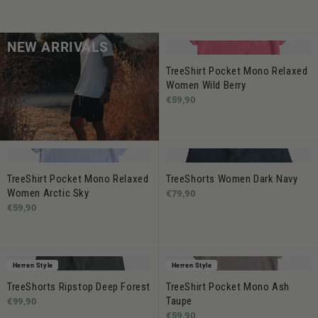
NEW ARRIVALS
TreeShirt Pocket Mono Relaxed
Women Wild Berry
€59,90
TreeShirt Pocket Mono Relaxed
TreeShorts Women Dark Navy
Women Arctic Sky
€79,90
€59,90
Herren Style
Herren Style
TreeShorts Ripstop Deep Forest
TreeShirt Pocket Mono Ash
Taupe
€99,90
€59,90